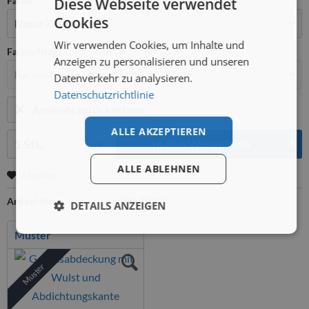
Diese Webseite verwendet
Farbe
Cookies
Wir verwenden Cookies, um Inhalte und
Farbauftrag
Anzeigen zu personalisieren und unseren
Datenverkehr zu analysieren.
Datenschutzrichtlinie
Auswahl zurücksetzen
ALLE AKZEPTIEREN
Menge:
In den
Warenkorb
ALLE ABLEHNEN
Merken
Artikel-Nr.:
PIM_10368
DETAILS ANZEIGEN
Muster
Muster