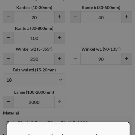
Kante c (
10
-
30
mm)
Kante b (
30
-
500
mm)
Kante a (
30
-
800
mm)
Winkel w2 (
5
-
355
°)
Winkel w1 (
90
-
135
°)
Falz wulstd (
15
-
20
mm)
Länge (100-2000mm)
Material