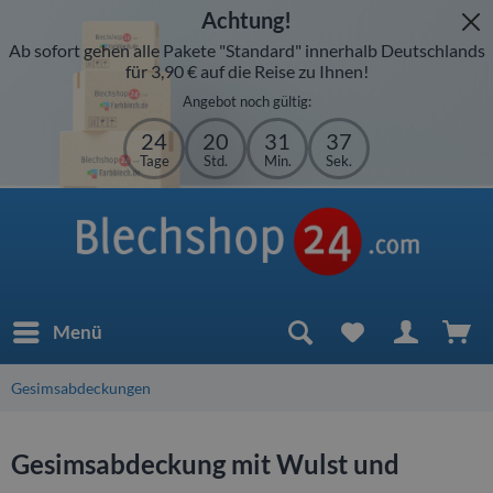
Achtung!
Ab sofort gehen alle Pakete "Standard" innerhalb Deutschlands
für 3,90 € auf die Reise zu Ihnen!
Angebot noch gültig:
24
20
31
37
Tage
Std.
Min.
Sek.
Menü
Gesimsabdeckungen
Gesimsabdeckung mit Wulst und