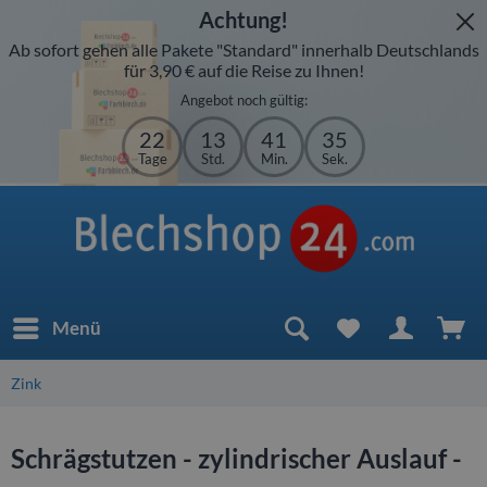
Achtung!
Ab sofort gehen alle Pakete "Standard" innerhalb Deutschlands
für 3,90 € auf die Reise zu Ihnen!
Angebot noch gültig:
22
13
41
35
Tage
Std.
Min.
Sek.
Menü
Zink
Schrägstutzen - zylindrischer Auslauf -