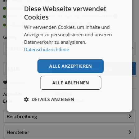
inkl. MwSt.
zzgl. Versandkosten
Diese Webseite verwendet
Lieferzeit: 12 Tage zzgl. Versandlaufzeit
Cookies
Lieferzeit Firmenkunden: 12 Tage zzgl. Versandlaufzeit
Selbstabholung: ab Fr., 21.08., 08:00 Uhr
Wir verwenden Cookies, um Inhalte und
Anzeigen zu personalisieren und unseren
Größe:
Datenverkehr zu analysieren.
Datenschutzrichtlinie
Menge:
ALLE AKZEPTIEREN
In den
Warenkorb
Merken
ALLE ABLEHNEN
Artikel-Nr.:
GR62584
DETAILS ANZEIGEN
EAN:
4043706625845
Beschreibung
Hersteller