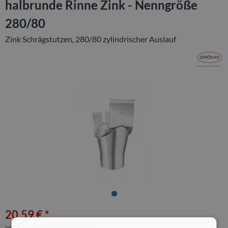
halbrunde Rinne Zink - Nenngröße
280/80
Zink Schrägstutzen, 280/80 zylindrischer Auslauf
20,59 € *