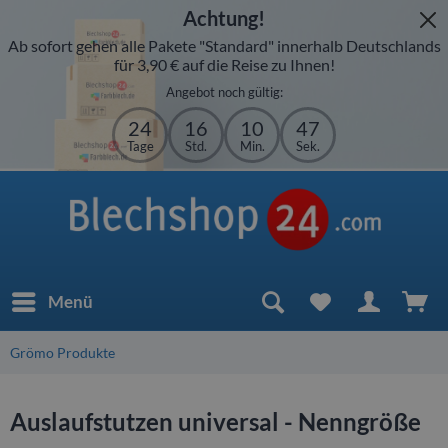
Achtung!
Ab sofort gehen alle Pakete "Standard" innerhalb Deutschlands
für 3,90 € auf die Reise zu Ihnen!
Angebot noch gültig:
24
16
10
47
Tage
Std.
Min.
Sek.
Menü
Grömo Produkte
Auslaufstutzen universal - Nenngröße