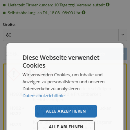
Lieferzeit Firmenkunden: 10 Tage zzgl. Versandlaufzeit
Selbstabholung: ab Di., 18.08., 08:00 Uhr
Größe:
Menge:
In den
Warenkorb
Diese Webseite verwendet
Cookies
Achtung
Wir verwenden Cookies, um Inhalte und
Anzeigen zu personalisieren und unseren
Datenverkehr zu analysieren.
Kann das Kind im Mutterleib schädigen.
H360Df
Kann vermutlich die Fruchtbarkeit
Datenschutzrichtlinie
beeinträchtigen.
H302 +
Gesundheitsschädlich bei Verschlucken
ALLE AKZEPTIEREN
H332
oder Einatmen
Kann die Organe schädigen
bei längerer
H373
ALLE ABLEHNEN
oder wiederholter Exposition
.