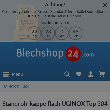
Achtung!
Ab sofort gehen alle Pakete "Standard" innerhalb Deutschlands
für 3,90 € auf die Reise zu Ihnen!
Angebot noch gültig:
22
23
0
48
Tage
Std.
Min.
Sek.
Menü
UGINOX Top 304
Standrohrkappe flach UGINOX Top 304