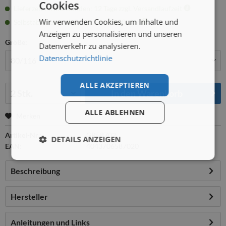
Cookies
Lieferzeit Firmenkunden: 12 Tage zzgl. Versandlaufzeit
Wir verwenden Cookies, um Inhalte und
Selbstabholung: ab Fr., 21.08., 08:00 Uhr
Anzeigen zu personalisieren und unseren
Größe:
Datenverkehr zu analysieren.
Datenschutzrichtlinie
ALLE AKZEPTIEREN
Menge:
In den
Warenkorb
ALLE ABLEHNEN
Merken
Artikel-Nr.:
GR58702
DETAILS ANZEIGEN
EAN:
4043706587020
Beschreibung
Hersteller
Anleitungen und Links