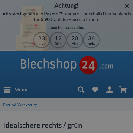
Achtung!
Ab sofort gehen alle Pakete "Standard" innerhalb Deutschlands
für 3,90 € auf die Reise zu Ihnen!
Angebot noch gültig:
23
12
20
36
Tage
Std.
Min.
Sek.
Menü
Freund Werkzeuge
Idealschere rechts / grün