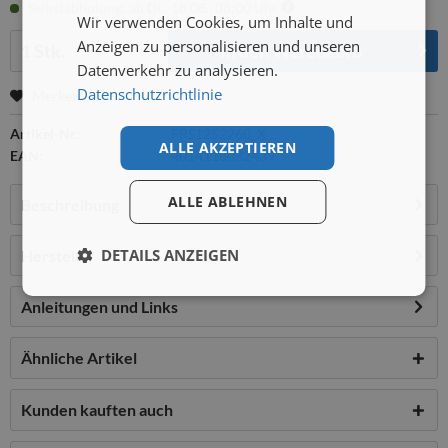
Selbstabholung: ab Di., 18.08., 08:00 Uhr
Wir verwenden Cookies, um Inhalte und
Menge:
Anzeigen zu personalisieren und unseren
In den
Warenkorb
Datenverkehr zu analysieren.
Datenschutzrichtlinie
Merken
Artikel-Nr.:
FRS1252260_X
ALLE AKZEPTIEREN
EAN:
4014118032439
ALLE ABLEHNEN
Beschreibung
DETAILS ANZEIGEN
Hersteller
Anleitungen und Links
Ähnliche Artikel
Kunden kauften auch