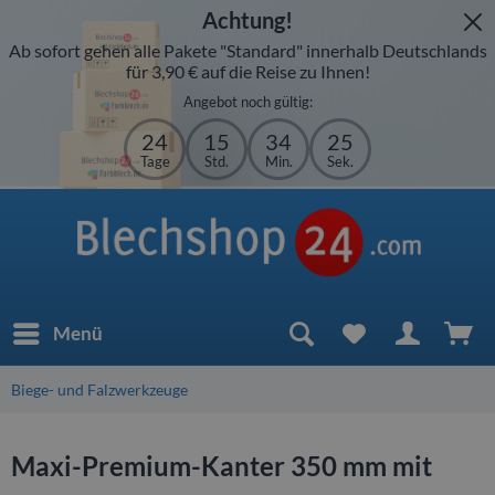
Achtung!
Ab sofort gehen alle Pakete "Standard" innerhalb Deutschlands
für 3,90 € auf die Reise zu Ihnen!
Angebot noch gültig:
24
15
34
25
Tage
Std.
Min.
Sek.
Menü
Biege- und Falzwerkzeuge
Maxi-Premium-Kanter 350 mm mit