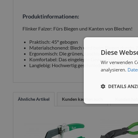
Produktinformationen:
Flinker Falzer: Fürs Biegen und Kanten von Blechen!
Praktisch: 45° gebogen
Materialschonend: Blech wird beim Biegen durchs 
Diese Webse
Ergonomisch: Die grünen, tauchisolierten Griffe lie
Komfortabel: Das eingelegte Gewerbe ist sehr leich
Wir verwenden Co
Langlebig: Hochwertig geschmiedeter Werkzeugsta
analysieren.
Date
DETAILS ANZ
Ähnliche Artikel
Kunden kauften auch
Kunden habe