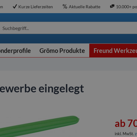
en
Kurze Lieferzeiten
Aktuelle Rabatte
10.000+ po
Suchbegriff...
nderprofile
Grömo Produkte
Freund Werkze
Gewerbe eingelegt
ab 70
inkl. MwSt.
z