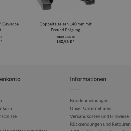
5°, Gewerbe
Doppelfalzeisen 140 mm mit
t
Freund Prägung
ck
Inhalt
1 Stück
 *
180,96 € *
denkonto
Informationen
o
Kundenmeinungen
nkorb
Unser Unternehmen
schliste
Versandkosten und Hinweise
Alles gut geklappt, imm
Rücksendungen und Retouren
m Newsletter anmelden:
Ulf, 04.08.2