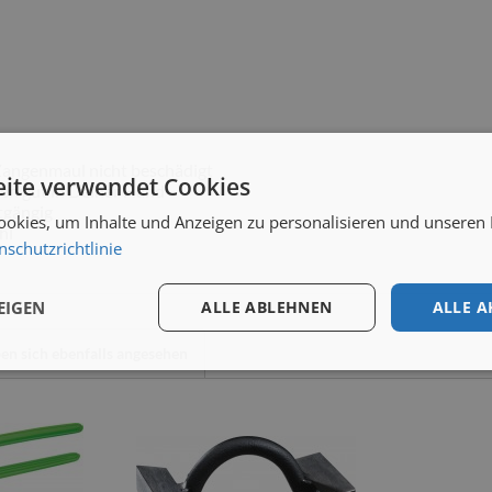
Zangenmaul nicht beschädigt
ite verwendet Cookies
gen gut in Deiner Hand
tgängig
okies, um Inhalte und Anzeigen zu personalisieren und unseren
hl
nschutzrichtlinie
EIGEN
ALLE ABLEHNEN
ALLE A
n sich ebenfalls angesehen