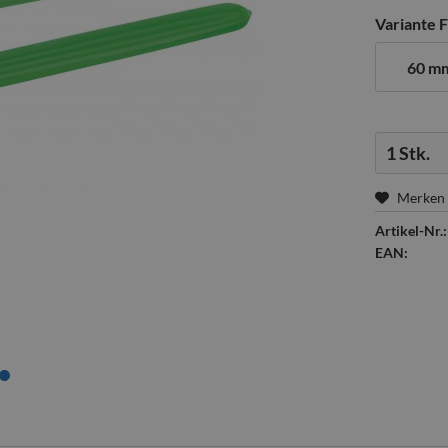
Variante 
60 m
Menge:
Merken
Artikel-Nr.:
EAN: