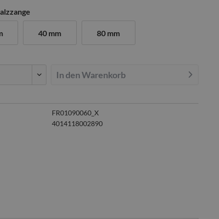
Falzzange
m
40 mm
80 mm
In den
Warenkorb
FR01090060_X
4014118002890