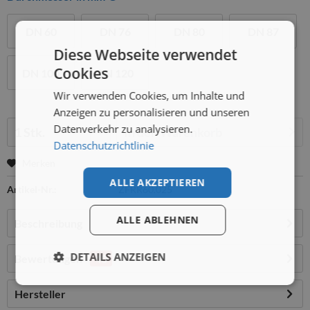
DN 60
DN 76
DN 80
DN 87
Diese Webseite verwendet
Cookies
DN 100
DN 120
Wir verwenden Cookies, um Inhalte und
Anzeigen zu personalisieren und unseren
Menge:
Datenverkehr zu analysieren.
In den
Warenkorb
Datenschutzrichtlinie
Merken
ALLE AKZEPTIEREN
Artikel-Nr.:
ZFRR60.025
ALLE ABLEHNEN
Beschreibung
DETAILS ANZEIGEN
Bewertungen
40
Hersteller