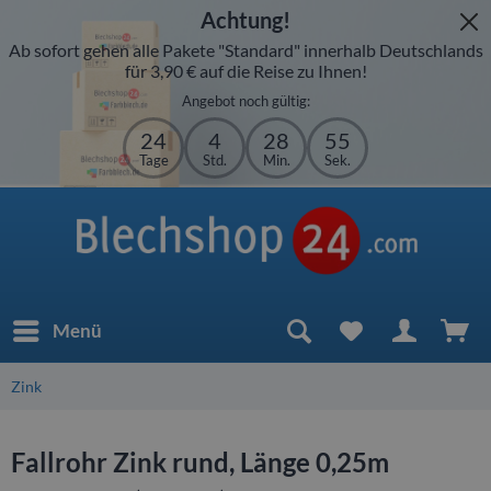
Achtung!
Ab sofort gehen alle Pakete "Standard" innerhalb Deutschlands
für 3,90 € auf die Reise zu Ihnen!
Angebot noch gültig:
24
4
28
55
Tage
Std.
Min.
Sek.
Menü
Zink
Fallrohr Zink rund, Länge 0,25m