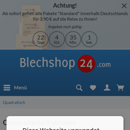
Achtung!
Ab sofort gehen alle Pakete "Standard" innerhalb Deutschlands
für 3,90 € auf die Reise zu Ihnen!
Angebot noch gültig:
22
4
35
1
Tage
Std.
Min.
Sek.
Menü
Quadratisch
Quadratische Fallrohre