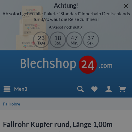
Achtung!
Ab sofort gehen alle Pakete "Standard" innerhalb Deutschlands
für 3,90 € auf die Reise zu Ihnen!
Angebot noch gültig:
23
18
47
37
Tage
Std.
Min.
Sek.
Menü
Fallrohre
Fallrohr Kupfer rund, Länge 1,00m