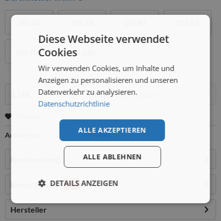
DN 60
DN 76
DN 80
DN 87
Diese Webseite verwendet
Cookies
DN 100
DN 120
Wir verwenden Cookies, um Inhalte und
Anzeigen zu personalisieren und unseren
Menge:
Datenverkehr zu analysieren.
In den
Warenkorb
Datenschutzrichtlinie
Merken
ALLE AKZEPTIEREN
Artikel-Nr.:
CFRR60.1
ALLE ABLEHNEN
Beschreibung
DETAILS ANZEIGEN
Bewertungen
50
Hersteller