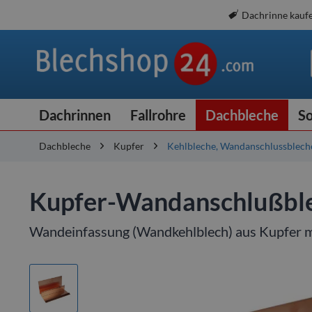
Dachrinne kauf
Dachrinnen
Fallrohre
Dachbleche
So
Dachbleche
Kupfer
Kehlbleche, Wandanschlussblech
Kupfer-Wandanschlußblec
Wandeinfassung (Wandkehlblech) aus Kupfer m