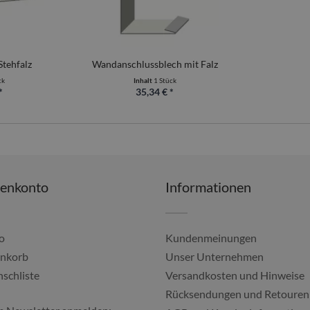
Stehfalz
Wandanschlussblech mit Falz
ck
Inhalt
1 Stück
*
35,34 € *
denkonto
Informationen
o
Kundenmeinungen
nkorb
Unser Unternehmen
schliste
Versandkosten und Hinweise
Alles gut geklappt, imm
Rücksendungen und Retouren