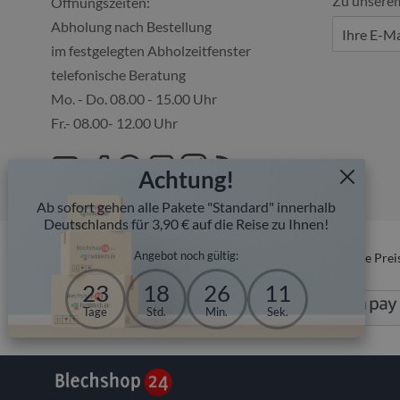
Zu unsere
Öffnungszeiten:
Abholung nach Bestellung
im festgelegten Abholzeitfenster
telefonische Beratung
Mo. - Do. 08.00 - 15.00 Uhr
Fr.- 08.00- 12.00 Uhr
Achtung!
Ab sofort gehen alle Pakete "Standard" innerhalb
Deutschlands für 3,90 € auf die Reise zu Ihnen!
Angebot noch gültig:
* Alle Prei
23
18
26
10
Tage
Std.
Min.
Sek.