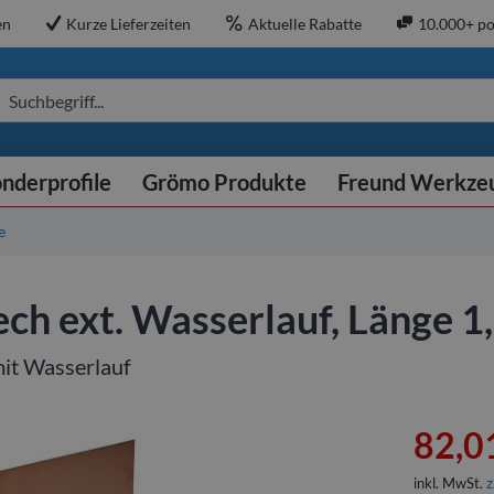
en
Kurze Lieferzeiten
Aktuelle Rabatte
10.000+ po
Suchbegriff...
nderprofile
Grömo Produkte
Freund Werkze
e
h ext. Wasserlauf, Länge 
it Wasserlauf
82,01
inkl. MwSt.
z