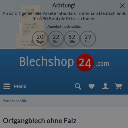
Achtung!
Ab sofort gehen alle Pakete "Standard" innerhalb Deutschlands
für 3,90 € auf die Reise zu Ihnen!
Angebot noch gültig:
20
22
52
29
Tage
Std.
Min.
Sek.
Menü
Sonderprofile
Ortgangblech ohne Falz