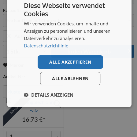
Diese Webseite verwendet
Farbauftrag
Cookies
Wir verwenden Cookies, um Inhalte und
Anzeigen zu personalisieren und unseren
Auswahl zurücksetzen
Datenverkehr zu analysieren.
Datenschutzrichtlinie
Menge:
In den
Warenkorb
ALLE AKZEPTIEREN
Merken
Artikel-Nr.:
PIM_10342
ALLE ABLEHNEN
Muster
DETAILS ANZEIGEN
Muster
16,73 €*