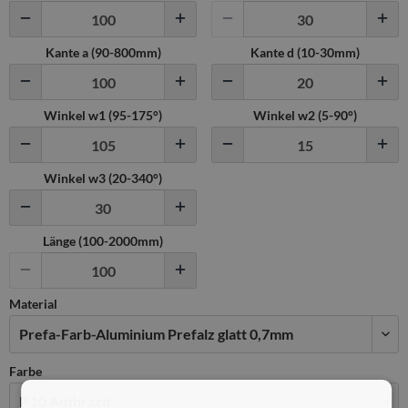
Kante a (
90
-
800
mm)
Kante d (
10
-
30
mm)
Winkel w1 (
95
-
175
°)
Winkel w2 (
5
-
90
°)
Winkel w3 (
20
-
340
°)
Länge (100-2000mm)
Material
Farbe