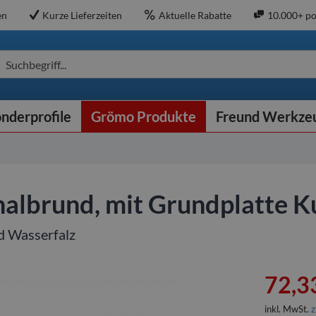
en
Kurze Lieferzeiten
Aktuelle Rabatte
10.000+ po
Suchbegriff...
nderprofile
Grömo Produkte
Freund Werkze
halbrund, mit Grundplatte K
d Wasserfalz
72,33
inkl. MwSt.
z