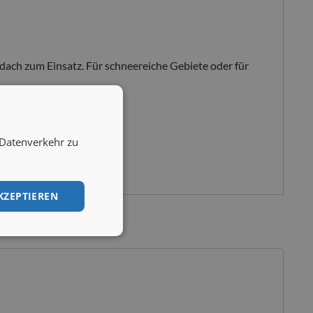
ldach zum Einsatz. Für schneereiche Gebiete oder für
 Datenverkehr zu
KZEPTIEREN