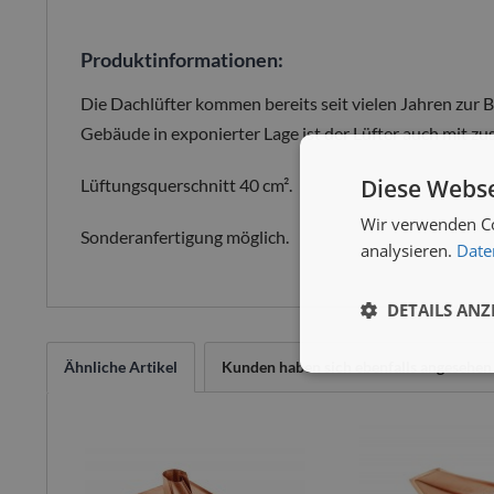
Produktinformationen:
Die Dachlüfter kommen bereits seit vielen Jahren zur B
Gebäude in exponierter Lage ist der Lüfter auch mit zu
Diese Webse
Lüftungsquerschnitt 40 cm².
Wir verwenden Co
Sonderanfertigung möglich.
analysieren.
Date
DETAILS ANZ
Ähnliche Artikel
Kunden haben sich ebenfalls angesehen