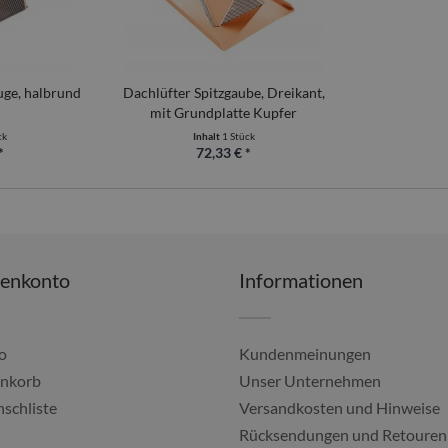
uge, halbrund
Dachlüfter Spitzgaube, Dreikant,
mit Grundplatte Kupfer
ck
Inhalt
1 Stück
*
72,33 € *
denkonto
Informationen
o
Kundenmeinungen
nkorb
Unser Unternehmen
schliste
Versandkosten und Hinweise
Alles gut geklappt, imm
Rücksendungen und Retouren